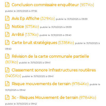
Conclusion commissaire enquêteur
(957Ko)
publié le 23/12/2025 à 07:55
Avis Ep Affiche
(329Ko)
publié le 31/10/2025 à 09:39
Notice
(675Ko)
publié le 31/10/2025 à 09:39
Arrêté
(137Ko)
publié le 31/10/2025 à 09:40
Carte bruit stratégiques
(5318Ko)
publié le 31/10/2025 à
09:40
Révision de la carte communale partielle
(101Ko)
publié le 31/10/2025 à 09:41
Classement sonore Infrastructures routières
(1405Ko)
publié le 31/10/2025 à 09:41
Risque mouvements de terrain
(9784Ko)
publié le
31/10/2025 à 09:42
3c - Risques Mouvement de terrain
(9784Ko)
publié le 31/10/2025 à 09:42