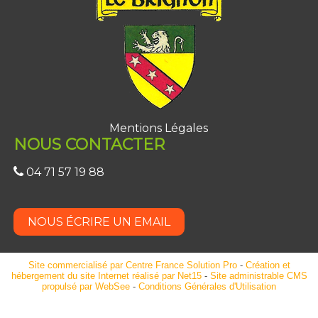
Mentions Légales
NOUS CONTACTER
04 71 57 19 88
NOUS ÉCRIRE UN EMAIL
Site commercialisé par Centre France Solution Pro
-
Création et
hébergement du site Internet réalisé par Net15
-
Site administrable CMS
propulsé par WebSee
-
Conditions Générales d'Utilisation